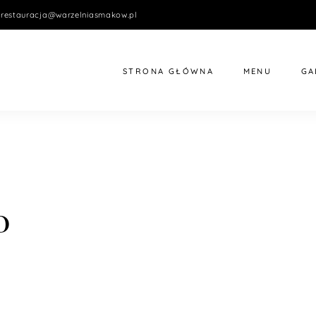
restauracja@warzelniasmakow.pl
STRONA GŁÓWNA
MENU
GA
0