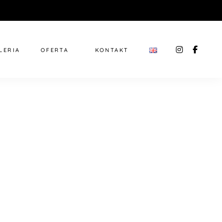
instagra
faceb
LERIA
OFERTA
KONTAKT
f