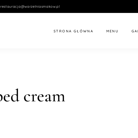
restauracja@warzelniasmakow.pl
STRONA GŁÓWNA
MENU
GA
ped cream