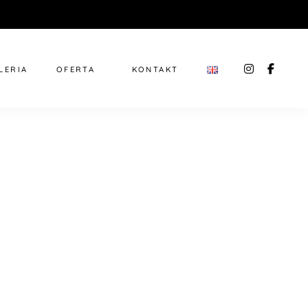
instagra
faceb
LERIA
OFERTA
KONTAKT
f