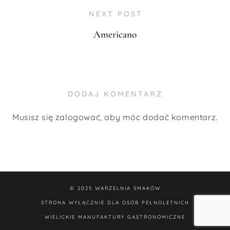
NEXT POST
Americano
DODAJ KOMENTARZ
Musisz się
zalogować
, aby móc dodać komentarz.
© 2025
WARZELNIA SMAKÓW
STRONA WYŁĄCZNIE DLA OSÓB PEŁNOLETNICH
WIELICKIE MANUFAKTURY GASTRONOMICZNE