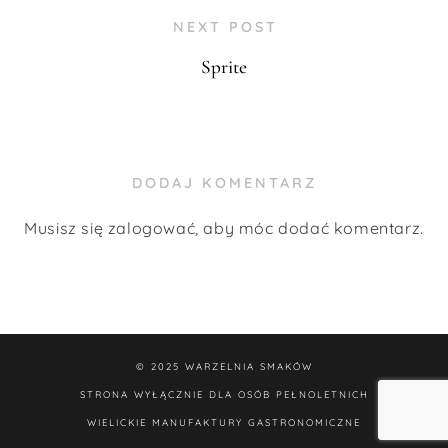
NEXT POST
Sprite
DODAJ KOMENTARZ
Musisz się
zalogować
, aby móc dodać komentarz.
© 2025
WARZELNIA SMAKÓW
STRONA WYŁĄCZNIE DLA OSÓB PEŁNOLETNICH
WIELICKIE MANUFAKTURY GASTRONOMICZNE