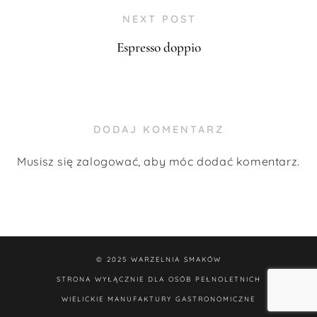
NEXT POST
Espresso doppio
DODAJ KOMENTARZ
Musisz się
zalogować
, aby móc dodać komentarz.
© 2025
WARZELNIA SMAKÓW
STRONA WYŁĄCZNIE DLA OSÓB PEŁNOLETNICH
WIELICKIE MANUFAKTURY GASTRONOMICZNE