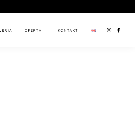
instagra
faceb
LERIA
OFERTA
KONTAKT
f