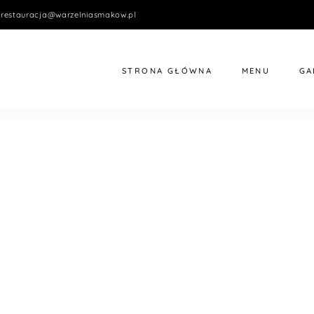
restauracja@warzelniasmakow.pl
STRONA GŁÓWNA
MENU
GA